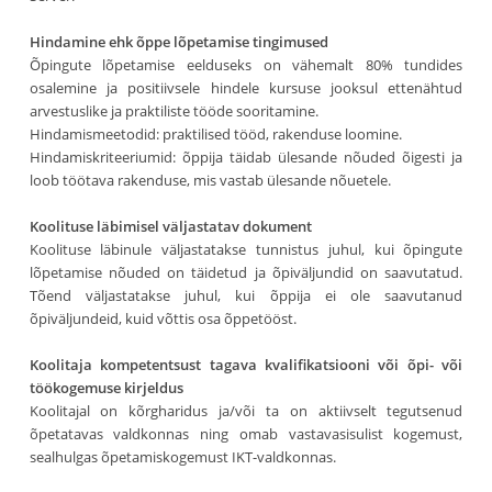
Hindamine ehk õppe lõpetamise tingimused
Õpingute lõpetamise eelduseks on vähemalt 80% tundides
osalemine ja positiivsele hindele kursuse jooksul ettenähtud
arvestuslike ja praktiliste tööde sooritamine.
Hindamismeetodid: praktilised tööd, rakenduse loomine.
Hindamiskriteeriumid: õppija täidab ülesande nõuded õigesti ja
loob töötava rakenduse, mis vastab ülesande nõuetele.
Koolituse läbimisel väljastatav dokument
Koolituse läbinule väljastatakse tunnistus juhul, kui õpingute
lõpetamise nõuded on täidetud ja õpiväljundid on saavutatud.
Tõend väljastatakse juhul, kui õppija ei ole saavutanud
õpiväljundeid, kuid võttis osa õppetööst.
Koolitaja kompetentsust tagava kvalifikatsiooni või õpi- või
töökogemuse kirjeldus
Koolitajal on kõrgharidus ja/või ta on aktiivselt tegutsenud
õpetatavas valdkonnas ning omab vastavasisulist kogemust,
sealhulgas õpetamiskogemust IKT-valdkonnas.