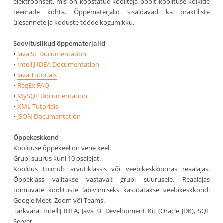
elektroonselt, mis on koostatud koolitaja poolt koolituse kõikide
teemade kohta. Õppematerjalid sisaldavad ka praktiliste
ülesannete ja koduste tööde kogumikku.
Soovituslikud õppematerjalid
•
Java SE Documentation
•
IntelliJ IDEA Documentation
•
Java Tutorials
•
RegEx FAQ
•
MySQL Documentation
•
XML Tutorials
•
JSON Documentation
Õppekeskkond
Koolituse õppekeel on vene keel.
Grupi suurus kuni 10 osalejat.
Koolitus toimub arvutiklassis või veebikeskkonnas reaalajas.
Õppeklass valitakse vastavalt grupi suurusele. Reaalajas
toimuvate koolituste läbiviimiseks kasutatakse veebikeskkondi
Google Meet, Zoom või Teams.
Tarkvara: IntelliJ IDEA, Java SE Development Kit (Oracle JDK), SQL
Server.