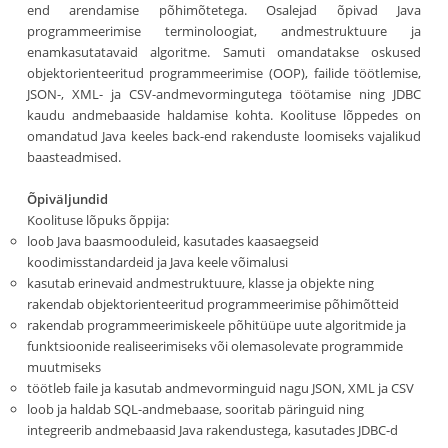
end arendamise põhimõtetega. Osalejad õpivad Java
programmeerimise terminoloogiat, andmestruktuure ja
enamkasutatavaid algoritme. Samuti omandatakse oskused
objektorienteeritud programmeerimise (OOP), failide töötlemise,
JSON-, XML- ja CSV-andmevormingutega töötamise ning JDBC
kaudu andmebaaside haldamise kohta. Koolituse lõppedes on
omandatud Java keeles back-end rakenduste loomiseks vajalikud
baasteadmised.
Õpiväljundid
Koolituse lõpuks õppija:
loob Java baasmooduleid, kasutades kaasaegseid
koodimisstandardeid ja Java keele võimalusi
kasutab erinevaid andmestruktuure, klasse ja objekte ning
rakendab objektorienteeritud programmeerimise põhimõtteid
rakendab programmeerimiskeele põhitüüpe uute algoritmide ja
funktsioonide realiseerimiseks või olemasolevate programmide
muutmiseks
töötleb faile ja kasutab andmevorminguid nagu JSON, XML ja CSV
loob ja haldab SQL-andmebaase, sooritab päringuid ning
integreerib andmebaasid Java rakendustega, kasutades JDBC-d