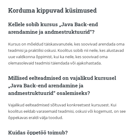
Korduma kippuvad küsimused
Kellele sobib kursus „Java Back-end
arendamine ja andmestruktuurid“?
Kursus on mõeldud täiskasvanutele, kes soovivad arendada oma
teadmisi ja praktilisi oskusi. Koolitus sobib nii neile, kes alustavad
uue valdkonna õppimist, kui ka neile, kes soovivad oma
olemasolevaid teadmisi täiendada või ajakohastada.
Millised eelteadmised on vajalikud kursusel
„Java Back-end arendamine ja
andmestruktuurid“ osalemiseks?
Vajalikud eelteadmised sõltuvad konkreetsest kursusest. Kui
koolitus eeldab varasemaid teadmisi, oskusi või kogemust, on see
õppekavas eraldi välja toodud.
Kuidas õppetöö toimub?