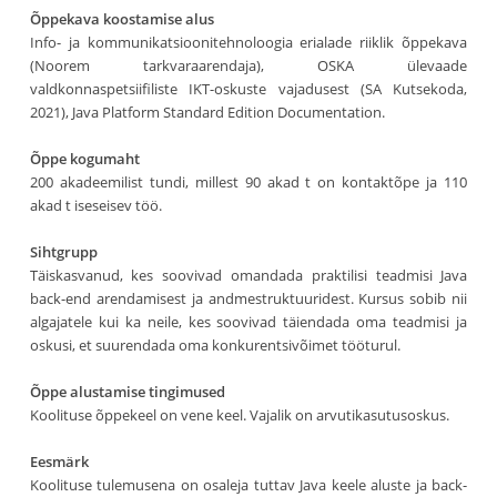
Õppekava koostamise alus
Info- ja kommunikatsioonitehnoloogia erialade riiklik õppekava
(Noorem tarkvaraarendaja), OSKA ülevaade
valdkonnaspetsiifiliste IKT-oskuste vajadusest (SA Kutsekoda,
2021), Java Platform Standard Edition Documentation.
Õppe kogumaht
200 akadeemilist tundi, millest 90 akad t on kontaktõpe ja 110
akad t iseseisev töö.
Sihtgrupp
Täiskasvanud, kes soovivad omandada praktilisi teadmisi Java
back-end arendamisest ja andmestruktuuridest. Kursus sobib nii
algajatele kui ka neile, kes soovivad täiendada oma teadmisi ja
oskusi, et suurendada oma konkurentsivõimet tööturul.
Õppe alustamise tingimused
Koolituse õppekeel on vene keel. Vajalik on arvutikasutusoskus.
Eesmärk
Koolituse tulemusena on osaleja tuttav Java keele aluste ja back-