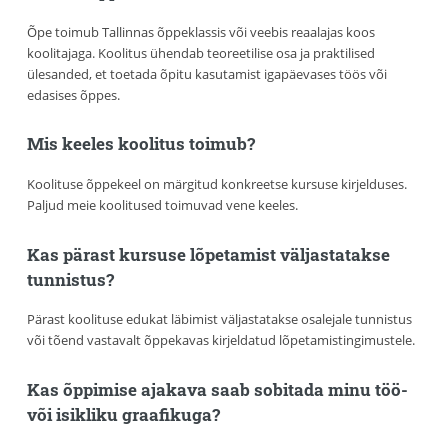
Õpe toimub Tallinnas õppeklassis või veebis reaalajas koos
koolitajaga. Koolitus ühendab teoreetilise osa ja praktilised
ülesanded, et toetada õpitu kasutamist igapäevases töös või
edasises õppes.
Mis keeles koolitus toimub?
Koolituse õppekeel on märgitud konkreetse kursuse kirjelduses.
Paljud meie koolitused toimuvad vene keeles.
Kas pärast kursuse lõpetamist väljastatakse
tunnistus?
Pärast koolituse edukat läbimist väljastatakse osalejale tunnistus
või tõend vastavalt õppekavas kirjeldatud lõpetamistingimustele.
Kas õppimise ajakava saab sobitada minu töö-
või isikliku graafikuga?