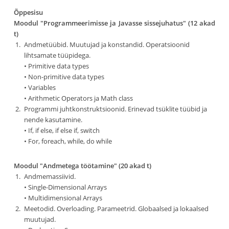
Õppesisu
Moodul "Programmeerimisse ja Javasse sissejuhatus" (12 akad
t)
Andmetüübid. Muutujad ja konstandid. Operatsioonid
lihtsamate tüüpidega.
• Primitive data types
• Non-primitive data types
• Variables
• Arithmetic Operators ja Math class
Programmi juhtkonstruktsioonid. Erinevad tsüklite tüübid ja
nende kasutamine.
• If, if else, if else if, switch
• For, foreach, while, do while
Moodul "Andmetega töötamine" (20 akad t)
Andmemassiivid.
• Single-Dimensional Arrays
• Multidimensional Arrays
Meetodid. Overloading. Parameetrid. Globaalsed ja lokaalsed
muutujad.