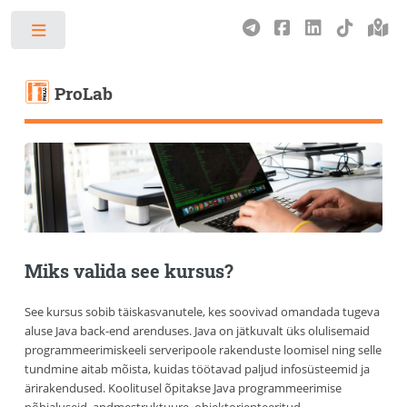
Toggle
ProLab
Miks valida see kursus?
See kursus sobib täiskasvanutele, kes soovivad omandada tugeva
aluse Java back-end arenduses. Java on jätkuvalt üks olulisemaid
programmeerimiskeeli serveripoole rakenduste loomisel ning selle
tundmine aitab mõista, kuidas töötavad paljud infosüsteemid ja
ärirakendused. Koolitusel õpitakse Java programmeerimise
põhialuseid, andmestruktuure, objektorienteeritud