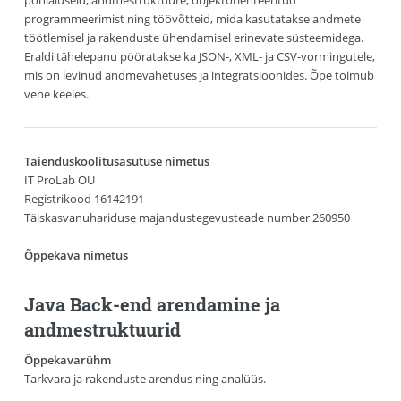
programmeerimist ning töövõtteid, mida kasutatakse andmete
töötlemisel ja rakenduste ühendamisel erinevate süsteemidega.
Eraldi tähelepanu pööratakse ka JSON-, XML- ja CSV-vormingutele,
mis on levinud andmevahetuses ja integratsioonides. Õpe toimub
vene keeles.
Täienduskoolitusasutuse nimetus
IT ProLab OÜ
Registrikood 16142191
Täiskasvanuhariduse majandustegevusteade number 260950
Õppekava nimetus
Java Back-end arendamine ja
andmestruktuurid
Õppekavarühm
Tarkvara ja rakenduste arendus ning analüüs.