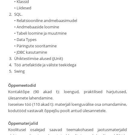
• Klassid
• Liidesed
SQL.
• Relatsiooniline andmebaasimudel
• Andmebaaside loomine
• Tabeli loomine ja muutmine
• Data Types
• Päringute sooritamine
• JDBC kasutamine
Ühiktestimise alused (JUnit)
Töö artefaktide ja väliste teekidega
Swing
Õppemeetodid
Kontaktõpe (90 akad t): loengud, praktilised harjutused,
ülesannete lahendamine.
Iseseisev töö (110 akad t): materjali loenguvälise osa omandamine,
kodutööd vastavalt õppejõu poolt antud ülesannetele.
Õppematerjalid
Koolitusel osalejad saavad teemakohased jaotusmaterjalid