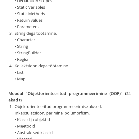
• Declaration Scopes
• Static Variables
• Static Methods
• Return values
• Parameters
Stringidega töötamine.
• Character
• String
• StringBuilder
• RegEx
Kollektsioonidega töötamine.
• List
• Map
Moodul "Objektorienteeritud programmeerimine (OOP)" (24
akad t)
Objektorienteeritud programmeerimise alused.
Inkapsulatsioon, pärimine, polümorfism.
• Klassid ja objektid
• Meetodid
• Abstraktsed klassid