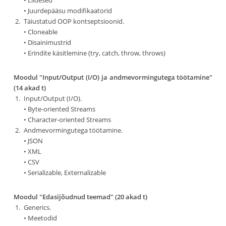
• Liidesed
• Juurdepääsu modifikaatorid
Täiustatud OOP kontseptsioonid.
• Cloneable
• Disainimustrid
• Erindite käsitlemine (try, catch, throw, throws)
Moodul "Input/Output (I/O) ja andmevormingutega töötamine"
(14 akad t)
Input/Output (I/O).
• Byte-oriented Streams
• Character-oriented Streams
Andmevormingutega töötamine.
• JSON
• XML
• CSV
• Serializable, Externalizable
Moodul "Edasijõudnud teemad" (20 akad t)
Generics.
• Meetodid